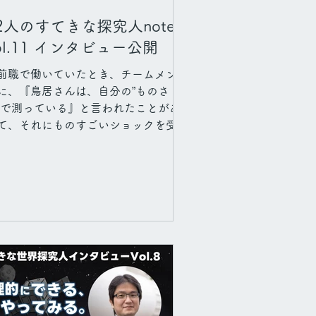
2人のすてきな探究人note
ol.11 インタビュー公開
前職で働いていたとき、チームメンバ
に、『鳥居さんは、自分の”ものさ
”で測っている』と言われたことがあ
て、それにものすごいショックを受け
んです。」 読み手もわが身を振り返
てぎくりとするようなエピソードか
、けれど大きな気づきを得た鳥居さ
。自分に正直でいるとはどういうこと
のか、相手のものさしでみたら？測れ
いものを会社でチームとしてどうやっ
評価すればいい？ 思索が重なり合う
仕事の話、B Corpの話、探究への考
方を伺いました！
tps://note.com/osintechofficial/n/n2
3d014c6d99 鳥居 希(とりい のぞみ)さ