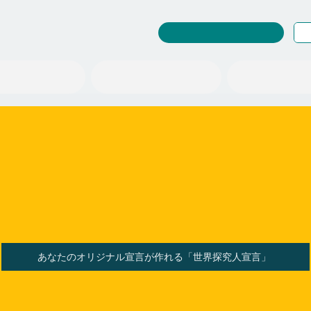
RuleWatcher ログイン
探究教育事業
情報の扱い「型」
社会を変える「場」
あなたのオリジナル宣言が作れる「世界探究人宣言」