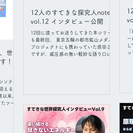
1
12人のすてきな探究人note
v
vol.12 インタビュー公開
「
12回に渡ってお送りしてきた本シリーズ
ー
も最終回。 東京五輪の都市鉱山メダル
し
プロジェクトにも携わっていた原田さん
、世界
っ
ですが、威圧感の無い軽妙な語り口に思
た
す！
わず引き込まれるインタビューとなって
っ
います。 幼少期のガキ大将とのエピソ
ら
ードには目からウロコかも？ ”領域をま
ん
オシンテッ
たいでいくと、それぞれが変化を起こし
な
迎えるこ
ていく。違う分野に触れることで、いま
な
業以来、
まで言わなかったことを言うようにな
て
けたツール
る。ああ、 自分の分野で満足しちゃい
お
ド（探究イン
けないんだな と思いますね。大事なの
え
いう２つの
は、それぞれの人の思考に影響をもたら
ht
動力は「人
すこと。 人が変わることに醍醐味があ
b
確信を深め
る 。自分も嬉しい、みんなも嬉しい。