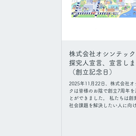
株式会社オシンテック
探究人宣言、宣言しま
（創立記念日）
2025年11月22日、株式会社
クは皆様のお陰で創立7周年を
とができました。 私たちは創
社会課題を解決したい人に向
（RuleWatcher）とメソッ
テリジェンス講座）の提供と
事業を通して、問題解決の原
の思い＝探究の力」だという