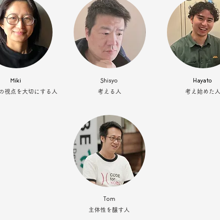
Miki
Shisyo
Hayato
の視点を大切にする人
考える人
考え始めた
Tom
主体性を醸す人