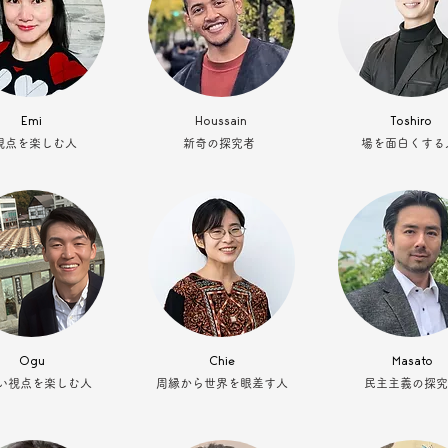
Emi
Houssain
Toshiro
視点を楽しむ人
新奇の探究者
場を面白くする
Ogu
Chie
Masato
い視点を楽しむ人
周縁から世界を眼差す人
民主主義の探究