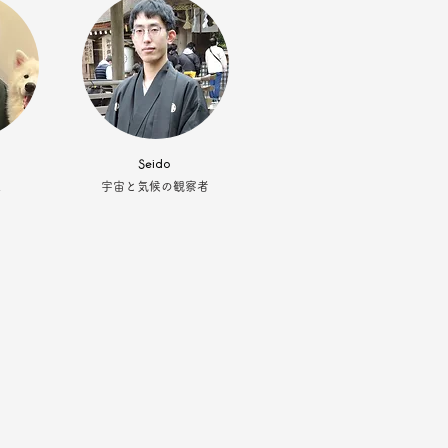
Seido
人
宇宙と気候の観察者