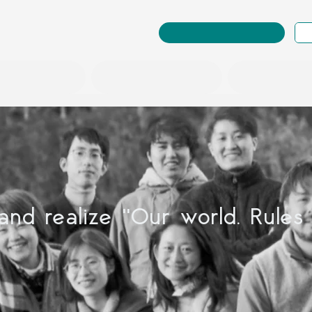
RuleWatcher ログイン
探究教育事業
情報の扱い「型」
社会を変える「場」
and realize "Our world. Rules