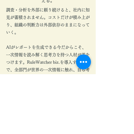
える。
調査・分析を外部に頼り続けると、社内に知
見が蓄積されません。コストだけが積み上が
り、組織の判断力は外部依存のままになって
いく。
AIがレポートを生成できる今だからこそ、
一次情報を読み解く思考力を持つ人材が差を
つけます。RuleWatcher biz.を導入すること
で、全部門が世界の一次情報に触れ、自ら考
える組織体制をつくれます。
「考える力を奪わない」——その設計思想を
国連機関にも評価されたRuleWatcherで、あ
なたの組織の知的自立への一歩を踏み出しま
せんか。