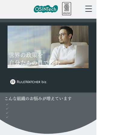
世界の政策を
自分たちの目で読む
こんな組織のお悩みが増えています
✓ 国外・国際の政策動向を幅広く追えていない
✓ グローバルサウス（新興国・途上国）の情報が手薄になっている
✓ 地政学リスク・経済安全保障を踏まえた戦略を組み立てていない
✓ 生成AIの情報を鵜呑みにせず、一次情報で検証したい