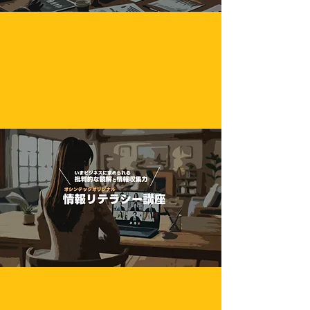
RuleWatcher biz
​50％オフ
情報リテラシー講座