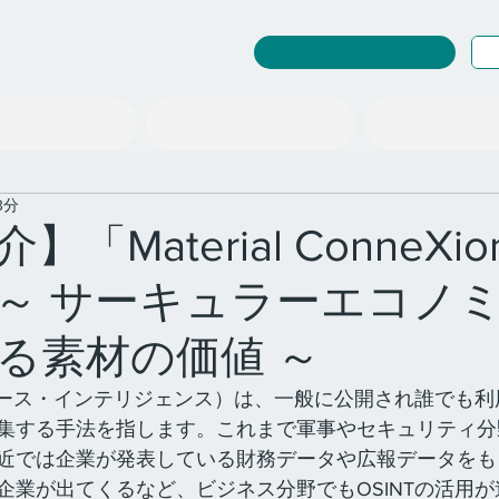
RuleWatcher ログイン
探究教育事業
情報の扱い「型」
社会を変える「場」
3分
「Material ConneXio
o」 ～ サーキュラーエコノ
る素材の価値 ～
ンソース・インテリジェンス）は、一般に公開され誰でも
集する手法を指します。これまで軍事やセキュリティ分
近では企業が発表している財務データや広報データをも
企業が出てくるなど、ビジネス分野でもOSINTの活用