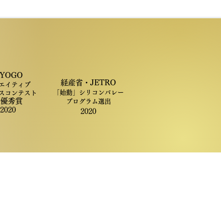
YOGO
経産省・JETRO
エイティブ
「始動」
シリコンバレー
スコンテスト
最優秀賞
プログラム選出
2020
2020