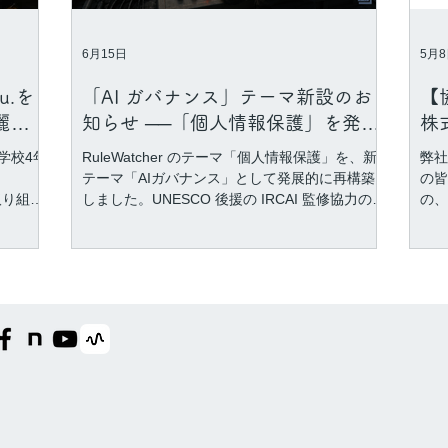
えします。 ◇コンテンツ 高等学校での授業実践
でよ
例（メディアでの授業事例紹介記事） 夏休みの
境を
体験×社会課題 edu.を使った情報探索体験 ほか
と思
6月15日
5月
実施日程｜８月２４日（月）１５：００－１
で、
６：００ 場所｜zoom 参加方法｜こちらのフォ
ート
u.を
「AI ガバナンス」テーマ新設のお
【
ームからご登録ください。 ※RuleWatcherユー
麗澤
知らせ ──「個人情報保護」を発展
株
ザー限定のご案内のため、ユーザー登録
た
的に再構築します
ん
学校4年
RuleWatcher のテーマ「個人情報保護」を、新
弊社
始
テーマ「AIガバナンス」として発展的に再構築
の皆
に取り組み
しました。UNESCO 後援の IRCAI 監修協力のも
の、
・国
と、製品開発の攻めのインテリジェンスとして
えす
報のデー
も、高校教育の教材としても活用できます。
ス株
にヒッ
「オ
サポー
して
皆さんは
ギリ
かれる
源リ
言葉や
スと
も、全
ブロ
だきや
てい
情報
r edu.
一読