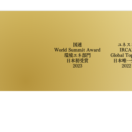
国連
ユネス
World Summit Award
IRCA
​環境エネ部門
​Global To
​日本初受賞
​日本唯一
2023
​2022