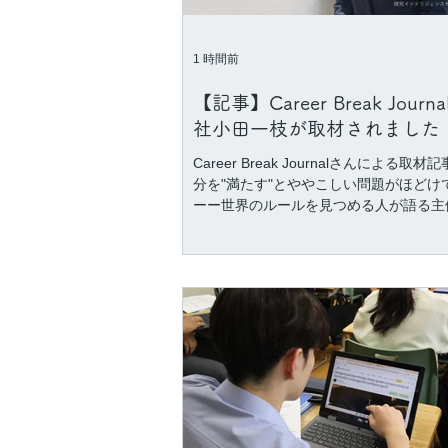
1 時間前
【記事】Career Break Journ
社小田一枝が取材されました
Career Break Journalさんによる取材
分を"満たす"とややこしい問題がほどけ
ーー世界のルールを見つめる人が語る主
育ち方」が先月29日に公開されました。 「キ
リアブレイク」は人がこれまで引き受け
役割から一度距離を取り、自らの人生と
を取り巻く社会の構造を見つめなおす期
と、と別の記事内で定義されています。
では「一人ひとりの主体性」に軸を置い
の日本社会で主体性を育むことをはじめ
リアブレイク＝主体性を得る出発点を作
時間なのではないか、という提起がなさ
す。 後編も公開予定ですので、お楽しみに。 ■
記事を読む https://careerbreak-