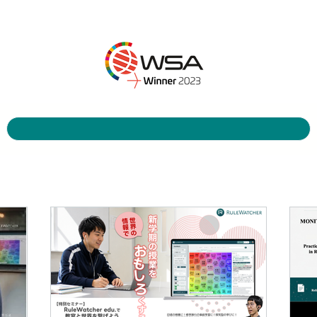
RuleWatcher詳細