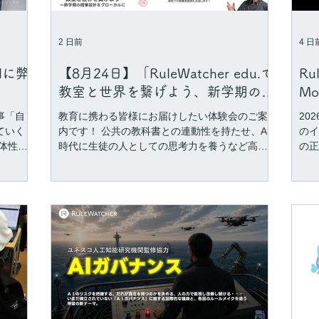
2 日前
4 日
alに弊
【8月24日】「RuleWatcher edu.で
Ru
教室と世界を繋げよう、新学期の授
Mon
業設計をグローカルに 」
M
記事「自
教育に携わる皆様にお届けしたい体験会のご案
20
ていく
内です！ 公共の教科書との連動性を持たせ、AI
のイ
体性の
時代に生徒の人としての思考力を養うなど高校
の正
ャ
生の学びを念頭に置いたRuleWatcher edu.は間
う懸
てきた
もなく機能強化アップデートを予定していま
の信
、それ
す。 教科書から得られる学びに加えて、「今世
のも
間のこ
界で起きていること」をハームレスな発信者直
をし
 本記事
接の情報源から得るためのデータベースであ
Ru
て、今
り、AIとは異なる探索ツールであるRuleWatcher
定を
、キャ
edu.を使って、高等学校で実際にどう授業が実
が集
り直す
施されたかや、生徒の夏休みの経験を世界と接
に、
れま
続してもらうような実践イメージを共有いたし
へ情
ます。 日頃の授業 研修の事前学習 探究的な学
して
び に活きる世界の一次情報活用のレシピをお伝
は、