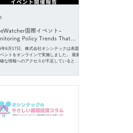
前
leWatcher国際イベント-
itoring Policy Trends That
atterを開催しました
26年6月17日、株式会社オシンテックは表題
ベントをオンラインで実施しました。 最新
確な情報へのアクセスが不足しているとい
念や、情報収集の既存のツールでは情報源
頼性が担保できないという不安は万国共通
ので、22の異なる国々から68名の方が登録
てくださいました。 イベントでは、
leWatcherのデモンストレーションや意思決
題材にしたプレゼンテーションに最も注目
まりました。 ご参加の皆様への感謝ととも
継続したコミュニケーションをお求めの方
報収集の一助となれるようサポートを提供
参ります。 私たち株式会社オシンテック
政策立案、経営戦略立案、教育などの分野