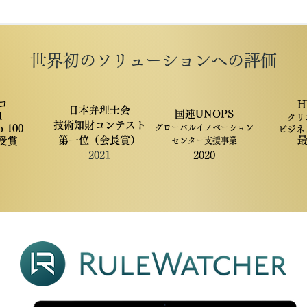
世界初のソリューションへの評価
コ
H
日本弁理士会
​国連UNOPS
I
クリ
技術知財コンテスト
p 100
グローバルイノベーション
ビジネ
​​第一位（会長賞）
受賞
センター支援事業
2021
2020