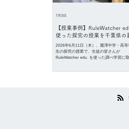
lab.com/journal/8ah88a-2kaj9
7月3日
【授業事例】RuleWatcher ed
使った探究の授業を千葉県の
中学・高等学校で実施しまし
2026年6月11日（木）、麗澤中学・高等
生の探究の授業で、生徒の皆さんが
RuleWatcher edu. を使った調べ学習
ました。 世界各地、120カ国以上の政府
連・NGOが発信する生の情報＝一次情
タベースから、生徒の皆さんの興味関心
トする情報への出会いを弊社メンバーが
トしました。 本授業を通して、生徒の
自分が興味があるワードを検索し、心惹
記事を読むことで、新たな視点が広がる
切り口に出会うことができました。今後
国の高等学校での授業づくりに活用いた
すい製品づくりを進めて参ります。
■RuleWatcher edu.について RuleWatche