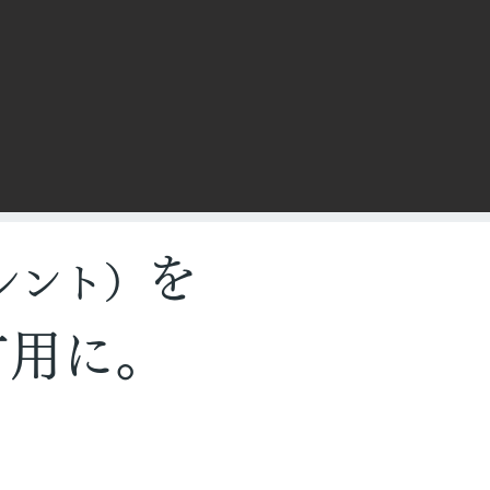
を
: オシント）
有用に。