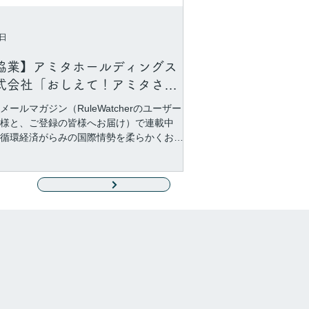
り確度の高い情報源をお求めの皆様へ、国
越えてこのような機会を提供して参りたい
っています。次回は9月に予定していますの
8日
後続情報をお待ちください。 イベントレポ
（ＥＮ）はこちら
協業】アミタホールディングス
式会社「おしえて！アミタさ
」とのコラボレーション連載が
メールマガジン（RuleWatcherのユーザー
まりました！
様と、ご登録の皆様へお届け）で連載中
循環経済がらみの国際情勢を柔らかくお伝
るコラム。 この度、アミタホールディング
式会社の「おしえて！アミタさん」にて、
シンテックのやさしい循環経済コラム」と
All News
掲載がスタートいたしました。 これまでに
シャのクリティカルミネラル資源とEUの資
スクマネジメント デンマークの循環ビジネ
外国投資 ブラジルの金を巡る犯罪の防止と
ックチェーン技術 といったテーマで連載し
ます。 記事の出典はRuleWatcher上の一次
です。 海外環境やCSR部門の皆様にぜひご
いただきたい内容です。 「オシンテックの