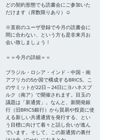
どの契約形態でも読書会にご参加いた
だけます（席数限りあり）☺ 
※直前のユーザ登録で今月の読書会に
間に合わない、という方も是非来月お
会い致しましょう！
＝＝今月の詳細＝＝
ブラジル・ロシア・インド・中国・南
アフリカの5か国で構成するBRICS。こ
のサミットが22日～24日にヨハネスブ
ルク（南ア）で開催されます。目玉の
議題は「新通貨」。なんと、新開発銀
行（旧BRICS銀行）から貿易や投資に使
える新しい共通通貨を発行する、とい
う目標に向けて着々と話し合いが進ん
でいます。そして、この新通貨の裏付
けは金（Gold）になるとか。