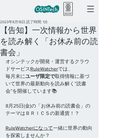
2023年8月18日
読了時間: 1分
【告知】一次情報から世界
を読み解く「お休み前の読
書会」
オシンテックが開発・運営するクラウ
ドサービス
RuleWatcher
では、
毎月末に
ユーザ限定で
取得情報に基づ
いて世界の最新動向を読み解く”読書
会”を開催しています📚
8月25日(金)の「お休み前の読書会」の
テーマはＢＲＩＣＳの新通貨！？
RuleWatcherになって
一緒に世界の動向
を探索しませんか？