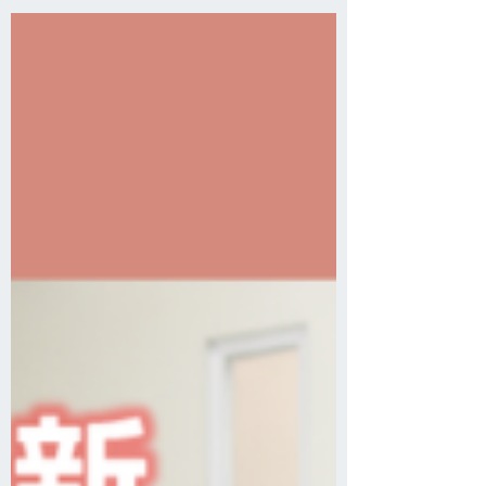
が語る主体性の育ち方」が先月29日に公
開されました。 「キャリアブレイク」は
人がこれまで引き受けてきた役割から一
度距離を取り、自らの人生と、それを取
り巻く社会の構造を見つめなおす期間の
こと、と別の記事内で定義されていま
す。 本記事では「一人ひとりの主体性」
に軸を置いて、今の日本社会で主体性を
育むことをはじめ、キャリアブレイク＝
主体性を得る出発点を作り直す時間なの
ではないか、という提起がなされます。
後編も公開予定ですので、お楽しみに。
■記事を読む https://careerbreak-
lab.com/journal/8ah88a-2kaj9