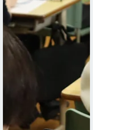
は表題のイベントをオンラインで実施し
ました。 最新の正確な情報へのアクセス
が不足しているという懸念や、情報収集
の既存のツールでは情報源の信頼性が担
保できないという不安は万国共通のもの
で、22の異なる国々から68名の方が登録
をしてくださいました。 イベントでは、
RuleWatcherのデモンストレーションや意
思決定を題材にしたプレゼンテーション
に最も注目が集まりました。 ご参加の皆
様への感謝とともに、継続したコミュニ
ケーションをお求めの方へ情報収集の一
助となれるようサポートを提供して参り
ます。 私たち株式会社オシンテックは、
政策立案、経営戦略立案、教育などの分
野でより確度の高い情報源をお求めの皆
様へ、国境を越えてこのような機会を提
供して参りたいと思っています。次回は9