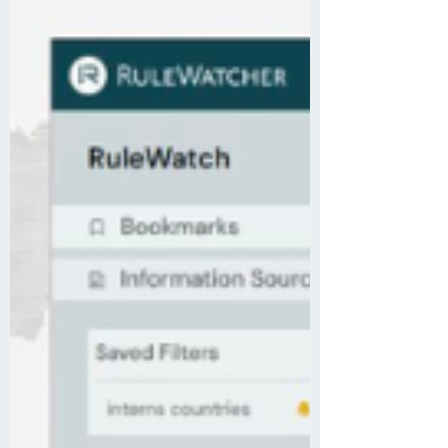
のご案内です！ 公共の教科書との連動性
を持たせ、AI時代に生徒の人としての思
考力を養うなど高校生の学びを念頭に置
いたRuleWatcher edu.は間もなく機能強化
アップデートを予定しています。 教科書
から得られる学びに加えて、「今世界で
起きていること」をハームレスな発信者
直接の情報源から得るためのデータベー
スであり、AIとは異なる探索ツールであ
るRuleWatcher edu.を使って、高等学校で
実際にどう授業が実施されたかや、生徒
の夏休みの経験を世界と接続してもらう
ような実践イメージを共有いたします。
日頃の授業 研修の事前学習 探究的な学び
に活きる世界の一次情報活用のレシピを
お伝えします。 ◇コンテンツ 高等学校で
の授業実践例（メディアでの授業事例紹
介記事） 夏休みの体験×社会課題 edu.を
使った情報探索体験 ほか 実施日程｜８月