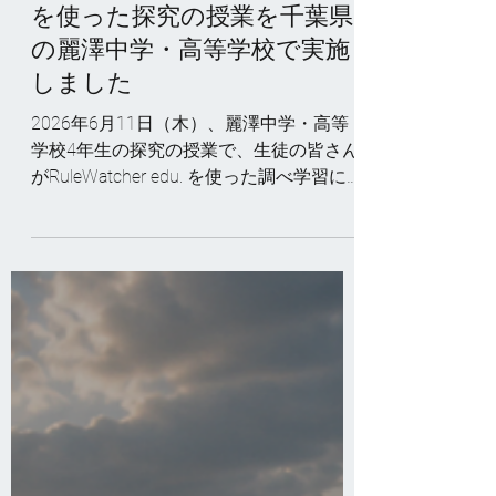
7月3日
【授業事例】RuleWatcher edu.
を使った探究の授業を千葉県
の麗澤中学・高等学校で実施
しました
2026年6月11日（木）、麗澤中学・高等
学校4年生の探究の授業で、生徒の皆さん
がRuleWatcher edu. を使った調べ学習に
取り組みました。 世界各地、120カ国以