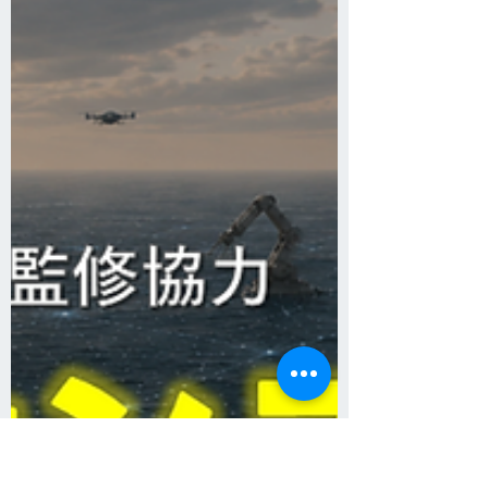
上の政府・国連・NGOが発信する生の情
報＝一次情報のデータベースから、生徒
の皆さんの興味関心にヒットする情報へ
の出会いを弊社メンバーがサポートしま
した。 本授業を通して、生徒の皆さんは
自分が興味があるワードを検索し、心惹
かれる記事を読むことで、新たな視点が
広がる言葉や切り口に出会うことができ
ました。今後も、全国の高等学校での授
業づくりに活用いただきやすい製品づく
りを進めて参ります。 ■RuleWatcher edu.
について RuleWatcher edu.の画面を見な
がら探索する生徒（写真は麗澤中学・高
等学校より借用しています） レクチャー
風景（写真は麗澤中学・高等学校より借
用しています）