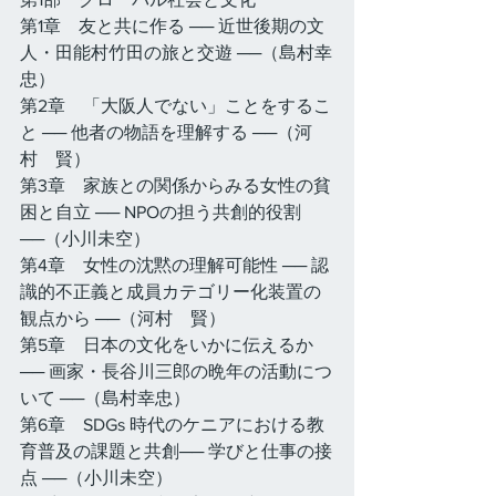
第1章　友と共に作る ── 近世後期の文
人・田能村竹田の旅と交遊 ──（島村幸
忠）
第2章　「大阪人でない」ことをするこ
と ── 他者の物語を理解する ──（河
村　賢）
第3章　家族との関係からみる女性の貧
困と自立 ── NPOの担う共創的役割 
──（小川未空）
第4章　女性の沈黙の理解可能性 ── 認
識的不正義と成員カテゴリー化装置の
観点から ──（河村　賢）
第5章　日本の文化をいかに伝えるか 
── 画家・長谷川三郎の晩年の活動につ
いて ──（島村幸忠）
第6章　SDGs 時代のケニアにおける教
育普及の課題と共創── 学びと仕事の接
点 ──（小川未空）