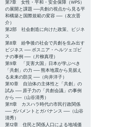
第7章　女性・平和・安全保障（WPS）
の展開と課題 ──共創の視点から見る平
和構築と国際規範の変容 ──（友次晋
介）
第2部　社会創造に向けた政策、ビジネ
ス
第8章　紛争後の社会で共創を生み出す
ビジネス ── ボスニア・ヘルツェゴビ
ナの事例 ──（片柳真理）
第9章　「災害大国」日本が学ぶべき
「共創」の力 ── 熊本地震から見据え
る未来の防災 ──（向井洋子）
第10章　自治体の主体性と「共創」の
試み ── 原子力の「共創会議」の事例
から ──（山谷清秀）
第11章　カスハラ時代の市民行政関係 
── ガバメントとガバナンス ──（山谷
清秀）
第12章　住民と関係人口による地域価