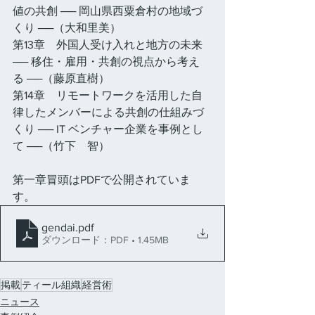
値の共創 ── 岡山県西粟倉村の地域づ
くり ──（大和里美）
第13章　外国人受け入れと地方の未来 
── 移住・雇用・共創の視点から考え
る ──（藤原直樹）
第14章　リモートワークを活用した自
律したメンバーによる共創の仕組みづ
くり ── IT ベンチャー企業を事例とし
て ──（竹下　智）
第一章冒頭はPDFで公開されていま
す。
gendai
.pdf
ダウンロード：PDF • 1.45MB
掲載
ティール組織
経営術
ニュース