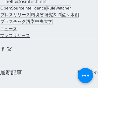
hello@osintech.net
OpenSourceIntelligence
RuleWatcher
プレスリリース
環境省
研究
S-19
佐々木創
プラスチック汚染
中央大学
ニュース
プレスリリース
すべて表示
最新記事