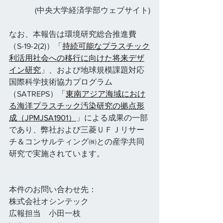
(中央大学経済学部ウェブサイト)
なお、本報告は環境研究総合推進費
（S-19-2(2)）「
持続可能なプラスチック
利活用社会への移行に向けた将来デザ
イン研究
」、および地球規模課題対応
国際科学技術協力プログラム
（SATREPS）「
東南アジア海域におけ
る海洋プラスチック汚染研究の拠点形
成（JPMJSA1901）
」による成果の一部
であり、弊社および三菱ＵＦＪリサー
チ＆コンサルティング㈱との産学共同
研究で実施されています。
本件のお問い合わせ先：
株式会社オシンテック
広報担当　小田一枝