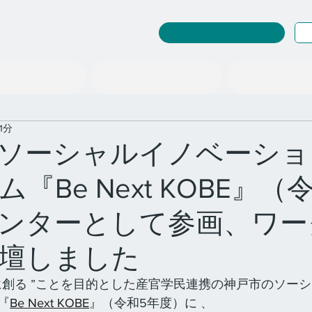
RuleWatcher ログイン
探究教育事業
情報の扱い「型」
社会を変える「場」
1分
ソーシャルイノベーショ
『Be Next KOBE』（
ンターとして参画、ワー
壇しました
に創る ”ことを目的とした産官学民連携の神戸市のソー
『
Be Next KOBE
』（令和5年度）に 、