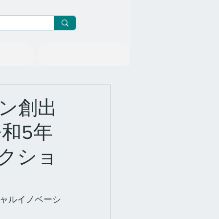
ニュース/メルマガ
ン創出
令和5年
クショ
シャルイノベーシ