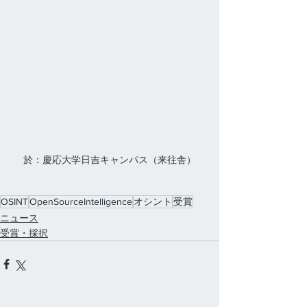
於：慶応大学日吉キャンパス（来往舎）
OSINT
OpenSourceIntelligence
オシント
受賞
ニュース
受賞・採択