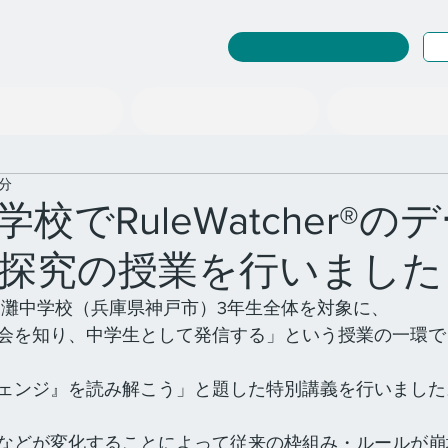
RuleWatcher ログイン
探究教育事業
情報の扱い「型」
社会を変える「場」
2分
校でRuleWatcher®の
探究の授業を行いました
私立　灘中学校（兵庫県神戸市）3年生全体を対象に、
会を知り、中学生として発信する」という授業の一環で
ェンジ』を読み解こう」と題した特別講義を行いました
などが変化することによって従来の枠組み・ルールが崩