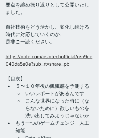
要点を纏め振り返りとして公開いたし
ました。
自社技術をどう活かし、変化し続ける
時代に対応していくのか、
是非ご一読ください。
https://note.com/osintechofficial/n/n9ee
040da5e0e?sub_rt=share_pb
【目次】
５〜１０年後の飢餓感を予測する
いいレポートがあるんです
こんな世界になった時に（な
らないために）欲しいものを
洗い出してみようじゃないか
もう一つのゲームチェンジ：人工
知能
Data is King