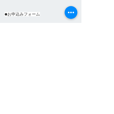
●お申込みフォーム
https://us06web.zoom.us/webinar/regist
er/WN_VdHlxngNSNqs99fTdZZCaw
イベント
インテリジェンス
登壇
イベント
すべて表示
最新記事