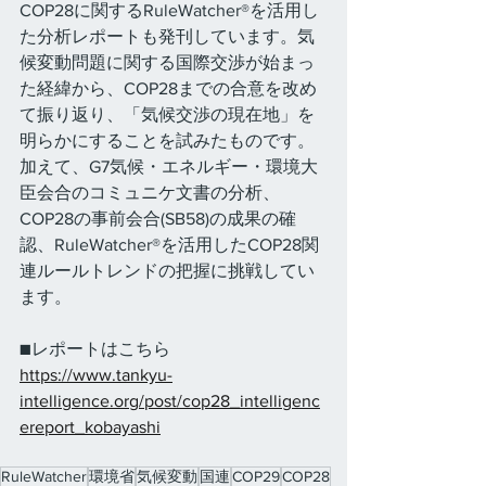
COP28に関するRuleWatcher®を活用し
た分析レポートも発刊しています。気
候変動問題に関する国際交渉が始まっ
た経緯から、COP28までの合意を改め
て振り返り、「気候交渉の現在地」を
明らかにすることを試みたものです。
加えて、G7気候・エネルギー・環境大
臣会合のコミュニケ文書の分析、
COP28の事前会合(SB58)の成果の確
認、RuleWatcher®を活用したCOP28関
連ルールトレンドの把握に挑戦してい
ます。
■レポートはこちら
https://www.tankyu-
intelligence.org/post/cop28_intelligenc
ereport_kobayashi
RuleWatcher
環境省
気候変動
国連
COP29
COP28