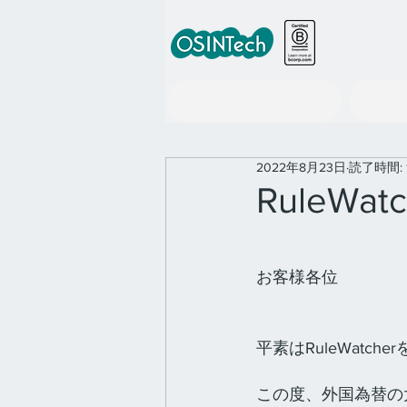
世界の政策情報ツール事業
2022年8月23日
読了時間: 
RuleWa
お客様各位
平素はRuleWat
この度、外国為替の