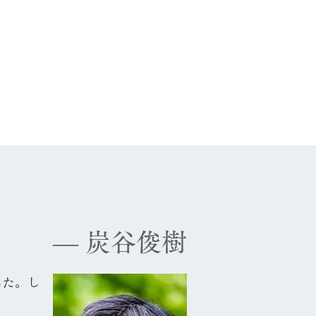
― 炭谷俊樹
した。し