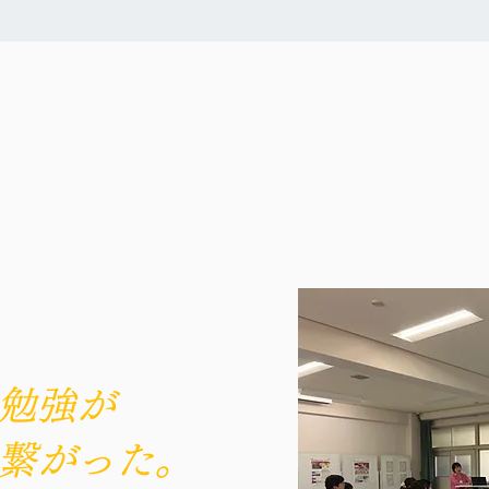
勉強が
繋がった。