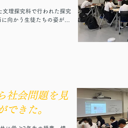
れた文理探究科で行われた探究
面に向かう生徒たちの姿があ
にはお互いの画面を見ながら
んでいる様子です。この授業
食べ物が世界でどのように扱
イシューに関する基礎知識の
のち、各自が好きな食べ物を
策情報データベースを検索。
の、しかも最新のデータベー
ら社会問題を見
ない情報が溢れています。

わぬ政策を掲げているなど
ができた。
ては、読み・選び・まとめ、
しました。身近な興味と社会