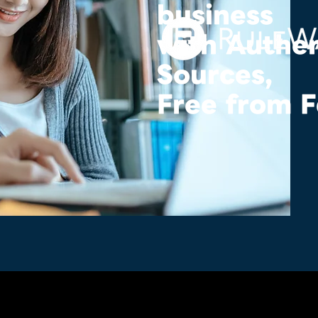
business
with Authe
Sources,
Free from 