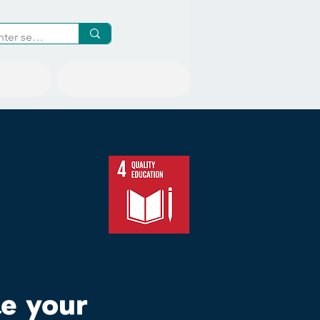
Inquiries
te your