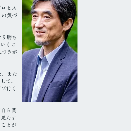
プロセス
りの気づ
なり勝ち
ていくこ
気づきが
た、また
そして、
結び付く
が自ら問
を果たす
ることが