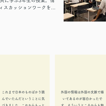
系が共に学ぶ3年生の授業。情
会で必要となる学びのスキル
ィスカッションワークを含
た。
は、私の「嫌いなこと」に
、不正な方法で得をする
な社会からなくなればいい
「社会の問題」としてとら
eduを使って他国ではどのよう
した。生徒からは、「グル
値観を知ることが大変おも
ら社会問題を見つけていく
だった」というフィードバ
これまで日本のものばかり読
外国の情報は外国の文脈で描
んでいたんだということに気
いてあるのが面白かったで
づきました。これからもっと
す。そういうところからも勉