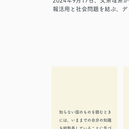
2024年9月17日、文系理
が繋がる体験…これから社
報活用と社会問題を結ぶ、デ
を体験することができまし
んだ2コマつづきのクラスで
着目。納得のいかないルール
人、子供を虐待する人、そん
のに、という各自の気持ちを
えなおし、RuleWatcher 
な問題があるのかを探索しま
ープワークでは、お互いの価
しろく、また、その価値観か
ことができるというのが発見
ックがありました。
知らない国のものを読むとき
には、いままでの自分の知識
を総動員していることに気づ