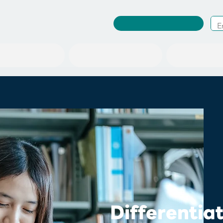
RuleWatcher Login
A place to change society
News/Events
About us
Differentia