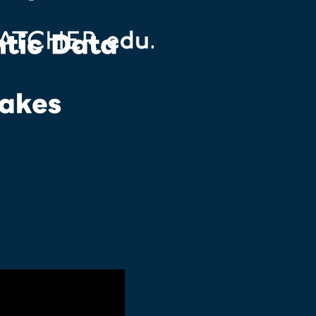
ntic Data
Fakes