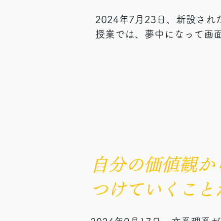
2024年7月23日、新設さ
授業では、夢中になって画
りました。時に真剣に、時
談笑し、主体的に授業が進
のテーマは「自分の好きな
われているか」。

最初に先生からグローバル
インプットで対話を行った
キーワードに、世界中の政
自動翻訳を駆使した多言語
自分の価値観か
スには、もちろん先生も知ら
想像もしなかった国が、思
つけていくこと
次々と新たな記事を発見し
その後に調査結果をシェア