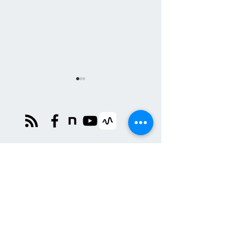
RuleWatcher国際イベン
【授業事例】Rule
ト-Monitoring Policy
edu.を使った
Trends That Matterを開催
を千葉県の麗澤
しました
等学校で実施し