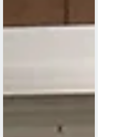
報＝一次情報のデータベースから、生徒
の皆さんの興味関心にヒットする情報へ
の出会いを弊社メンバーがサポートしま
した。 本授業を通して、生徒の皆さんは
自分が興味があるワードを検索し、心惹
かれる記事を読むことで、新たな視点が
広がる言葉や切り口に出会うことができ
ました。今後も、全国の高等学校での授
業づくりに活用いただきやすい製品づく
りを進めて参ります。 ■RuleWatcher edu.
について RuleWatcher edu.の画面を見な
がら探索する生徒（写真は麗澤中学・高
等学校より借用しています） レクチャー
風景（写真は麗澤中学・高等学校より借
用しています）